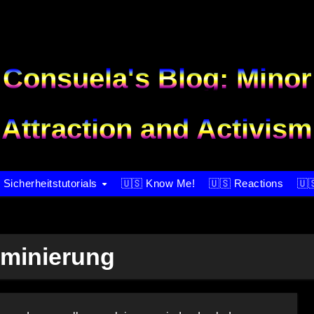
Consuela's Blog: Minor
Attraction and Activism
 Sicherheitstutorials
🇺🇸 Know Me!
🇺🇸 Reactions
🇺
riminierung