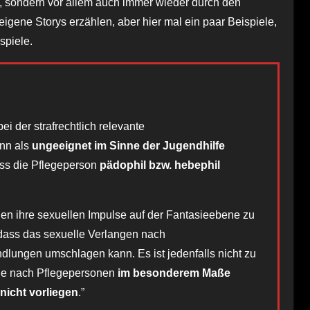
 sondern vor allem auch immer wieder durch den
igene Storys erzählen, aber hier mal ein paar Beispiele,
spiele.
i der strafrechtlich relevante
nn als
ungeeignet im Sinne der Jugendhilfe
ass die Pflegeperson
pädophil bzw. hebephil
nen ihre sexuellen Impulse auf der Fantasieebene zu
, dass das sexuelle Verlangen nach
lungen umschlagen kann. Es ist jedenfalls nicht zu
he nach Pflegepersonen
im besonderem Maße
nicht vorliegen
.”