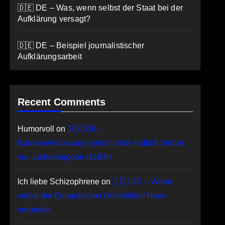
🇩🇪 DE – Was, wenn selbst der Staat bei der
Aufklärung versagt?
🇩🇪 DE – Beispiel journalistischer
Aufklärungsarbeit
Recent Comments
Humorvoll
on
🇩🇪 DE –
Bundesverfassungsgericht prüft endlich Verbot
von Liebespuppen (§184l)
Ich liebe Schizophrene
on
🇩🇪 DE – Wenn
selbst der Europäischer Gerichtshof Hass
verbreitet.