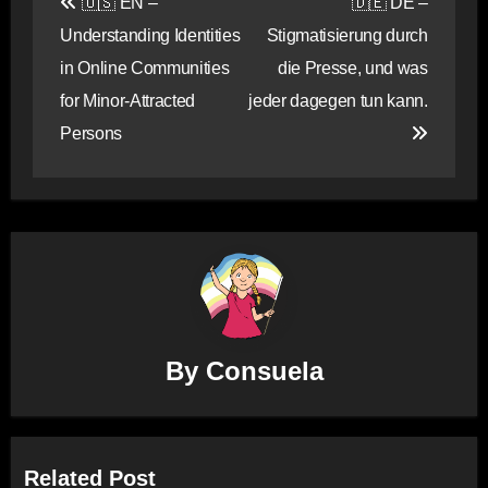
🇺🇸 EN –
🇩🇪 DE –
navigation
Understanding Identities
Stigmatisierung durch
in Online Communities
die Presse, und was
for Minor-Attracted
jeder dagegen tun kann.
Persons
By
Consuela
Related Post