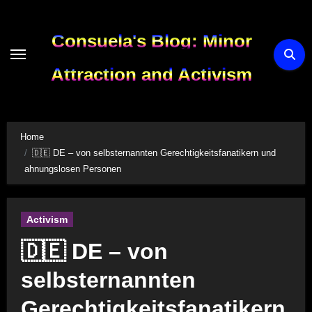
Skip
to
Consuela's Blog: Minor
content
Attraction and Activism
Home
🇩🇪 DE – von selbsternannten Gerechtigkeitsfanatikern und
ahnungslosen Personen
Activism
🇩🇪 DE – von
selbsternannten
Gerechtigkeitsfanatikern