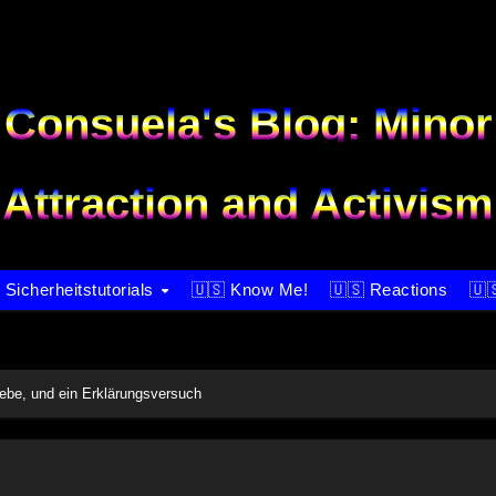
Consuela's Blog: Minor
Attraction and Activism
 Sicherheitstutorials
🇺🇸 Know Me!
🇺🇸 Reactions
🇺
be, und ein Erklärungsversuch