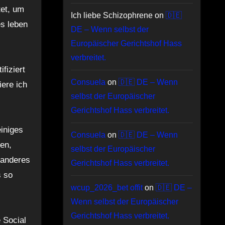
tet, um
Ich liebe Schizophrene
on
🇩🇪
s leben
DE – Wenn selbst der
Europäischer Gerichtshof Hass
verbreitet.
fiziert
Consuela
on
🇩🇪 DE – Wenn
ere ich
selbst der Europäischer
Gerichtshof Hass verbreitet.
iniges
Consuela
on
🇩🇪 DE – Wenn
en,
selbst der Europäischer
 anderes
Gerichtshof Hass verbreitet.
s so
wcup_2026_bet offit
on
🇩🇪 DE –
Wenn selbst der Europäischer
Gerichtshof Hass verbreitet.
 Social