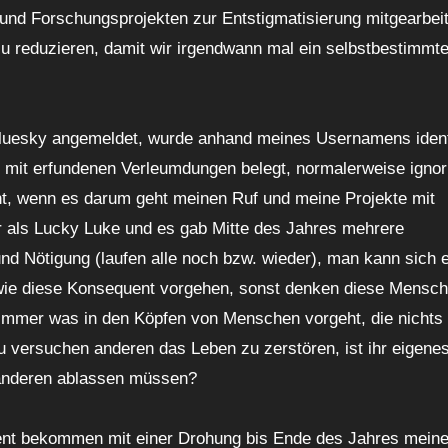
n und Forschungsprojekten zur Entstigmatisierung mitgearbei
 reduzieren, damit wir irgendwann mal ein selbstbestimmte
Bluesky angemeldet, wurde anhand meines Usernamens identi
 mit erfundenen Verleumdungen belegt, normalerweise ignori
ht, wenn es darum geht meinen Ruf und meine Projekte mit
r als Lucky Luke und es gab Mitte des Jahres mehrere
 Nötigung (laufen alle noch bzw. wieder), man kann sich e
 wie diese Konsequent vorgehen, sonst denken diese Mensch
immer was in den Köpfen von Menschen vorgeht, die nichts
zu versuchen anderen das Leben zu zerstören, ist ihr eigene
n anderen ablassen müssen?
ent bekommen mit einer Drohung bis Ende des Jahres meine