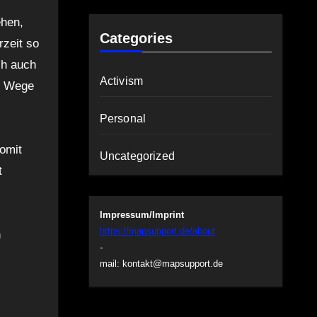
ehen,
Categories
rzeit so
ch auch
Activism
re Wege
Personal
omit
Uncategorized
t
Impressum/Imprint
https://mapsupport.de/about
h
-
mail:
kontakt@mapsupport.de