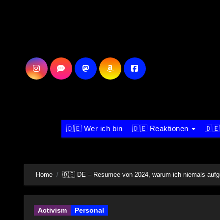
Skip
to
content
🇩🇪 Wer ich bin
🇩🇪 Reaktionen
🇩🇪
Home
🇩🇪 DE – Resumee von 2024, warum ich niemals aufge
Activism
Personal