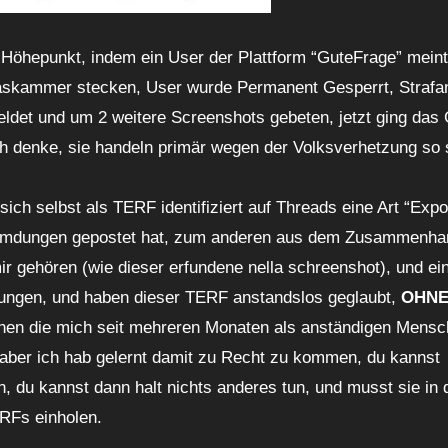
Höhepunkt, indem ein User der Plattform “GuteFrage” mein
Gaskammer stecken, User wurde Permanent Gesperrt, Strafa
eldet und um 2 weitere Screenshots gebeten, jetzt ging das
ch denke, sie handeln primär wegen der Volksverhetzung so 
 sich selbst als TERF identifiziert auf Threads eine Art “Exp
leumdungen gepostet hat, zum anderen aus dem Zusammenha
ir gehören (wie dieser erfundene nella schreenshot), und ei
rungen, und haben dieser TERF anstandslos geglaubt,
OHN
onen die mich seit mehreren Monaten als anständigen Mens
 aber ich hab gelernt damit zu Recht zu kommen, du kannst
n, du kannst dann halt nichts anderes tun, und musst sie in
ERFs einholen.