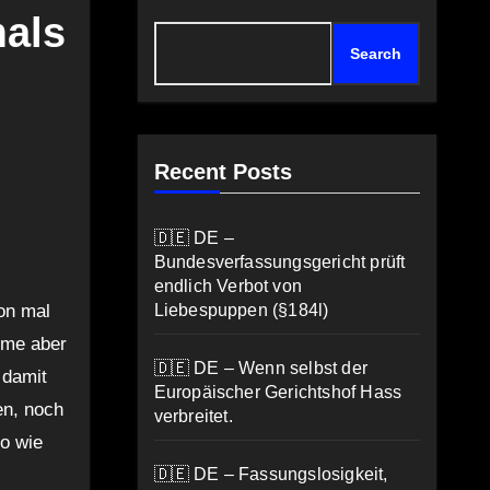
mals
Search
Recent Posts
🇩🇪 DE –
Bundesverfassungsgericht prüft
endlich Verbot von
hon mal
Liebespuppen (§184l)
omme aber
🇩🇪 DE – Wenn selbst der
 damit
Europäischer Gerichtshof Hass
en, noch
verbreitet.
o wie
🇩🇪 DE – Fassungslosigkeit,