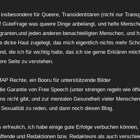
insbesondere für Queere, Transidentitären (nicht nur Trans
auf GuteFrage was queere Dinge anbelangt, und helfe Mensch
granten,und jeden anderen benachteiligten Menschen, und h
ne dicke Haut zugelegt, das mich eigentlich nichts mehr Sch
ind, die ich für wichtig halte, das ich sie gerne Erklären möc
re Seite zu verstehen.
AP Rechte, ein Booru für unterstützende Bilder
ie Garantie von Free Speech (unter strengen regeln wie öffe
uns nicht gibt, und zur mentalen Gesundheit vieler Menschen
re Sexualität zu reden, und dann noch diesen Blog.
ls erfreulich, ich habe einige gute Erfolge verbuchen können,
ffende und Redaktionen bzw. Redakteure als auch verschi