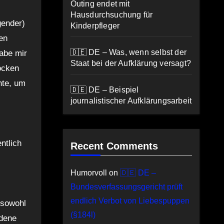
Outing endet mit
Hausdurchsuchung für
gender)
Kinderpfleger
en
🇩🇪 DE – Was, wenn selbst der
abe mir
Staat bei der Aufklärung versagt?
ocken
hte, um
🇩🇪 DE – Beispiel
journalistischer Aufklärungsarbeit
ntlich
Recent Comments
Humorvoll
on
🇩🇪 DE –
Bundesverfassungsgericht prüft
endlich Verbot von Liebespuppen
 sowohl
(§184l)
edene